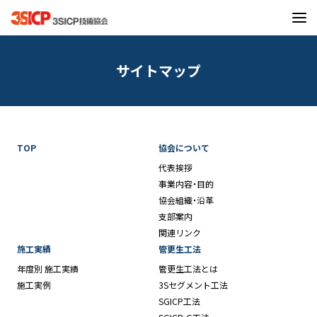
サイトマップ
TOP
協会について
代表挨拶
事業内容・目的
協会組織・沿革
支部案内
関連リンク
施工実績
管更生工法
年度別 施工実績
管更生工法とは
施工実例
3Sセグメント工法
SGICP工法