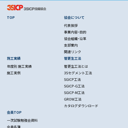
TOP
協会について
代表挨拶
事業内容・目的
協会組織・沿革
支部案内
関連リンク
施工実績
管更生工法
年度別 施工実績
管更生工法とは
施工実例
3Sセグメント工法
SGICP工法
SGICP-G工法
SGICP-M工法
GROW工法
カタログダウンロード
会員TOP
一次試験勉強会資料
会員名簿