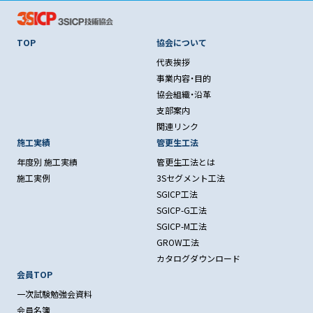
TOP
協会について
代表挨拶
事業内容・目的
協会組織・沿革
支部案内
関連リンク
施工実績
管更生工法
年度別 施工実績
管更生工法とは
施工実例
3Sセグメント工法
SGICP工法
SGICP-G工法
SGICP-M工法
GROW工法
カタログダウンロード
会員TOP
一次試験勉強会資料
会員名簿